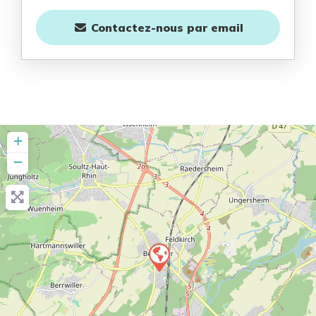
Contactez-nous
par email
+
−