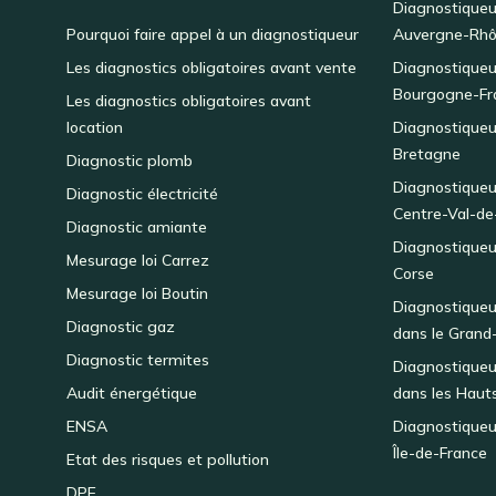
Diagnostiqueu
Pourquoi faire appel à un diagnostiqueur
Auvergne-Rhô
Les diagnostics obligatoires avant vente
Diagnostiqueu
Bourgogne-Fr
Les diagnostics obligatoires avant
location
Diagnostiqueu
Bretagne
Diagnostic plomb
Diagnostiqueu
Diagnostic électricité
Centre-Val-de
Diagnostic amiante
Diagnostiqueu
Mesurage loi Carrez
Corse
Mesurage loi Boutin
Diagnostiqueu
Diagnostic gaz
dans le Grand
Diagnostic termites
Diagnostiqueu
Audit énergétique
dans les Haut
ENSA
Diagnostiqueu
Île-de-France
Etat des risques et pollution
DPE