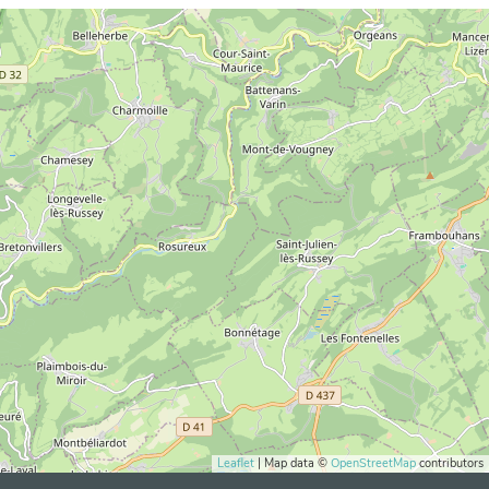
Leaflet
| Map data ©
OpenStreetMap
contributors