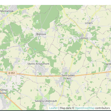
Leaflet
| Map data ©
OpenStreetMap
contributors