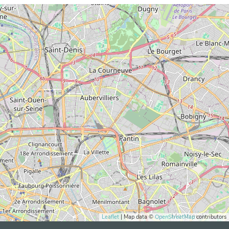
Leaflet
| Map data ©
OpenStreetMap
contributors