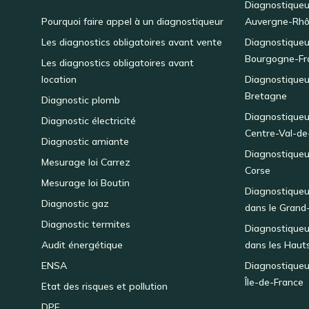
Diagnostiqueu
Pourquoi faire appel à un diagnostiqueur
Auvergne-Rhô
Les diagnostics obligatoires avant vente
Diagnostiqueu
Bourgogne-Fr
Les diagnostics obligatoires avant
location
Diagnostiqueu
Bretagne
Diagnostic plomb
Diagnostiqueu
Diagnostic électricité
Centre-Val-de
Diagnostic amiante
Diagnostiqueu
Mesurage loi Carrez
Corse
Mesurage loi Boutin
Diagnostiqueu
Diagnostic gaz
dans le Grand
Diagnostic termites
Diagnostiqueu
Audit énergétique
dans les Haut
ENSA
Diagnostiqueu
Île-de-France
Etat des risques et pollution
DPE