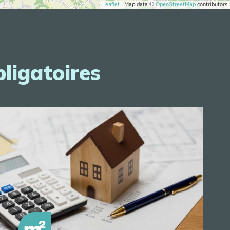
Leaflet
| Map data ©
OpenStreetMap
contributors
bligatoires