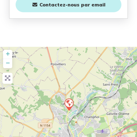
Contactez-nous
par email
+
−