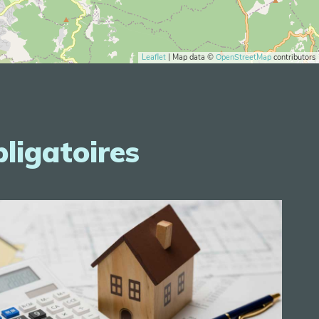
Leaflet
| Map data ©
OpenStreetMap
contributors
bligatoires