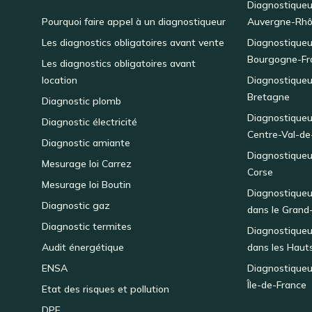
Diagnostiqueu
Pourquoi faire appel à un diagnostiqueur
Auvergne-Rhô
Les diagnostics obligatoires avant vente
Diagnostiqueu
Bourgogne-Fr
Les diagnostics obligatoires avant
location
Diagnostiqueu
Bretagne
Diagnostic plomb
Diagnostiqueu
Diagnostic électricité
Centre-Val-de
Diagnostic amiante
Diagnostiqueu
Mesurage loi Carrez
Corse
Mesurage loi Boutin
Diagnostiqueu
Diagnostic gaz
dans le Grand
Diagnostic termites
Diagnostiqueu
Audit énergétique
dans les Haut
ENSA
Diagnostiqueu
Île-de-France
Etat des risques et pollution
DPE