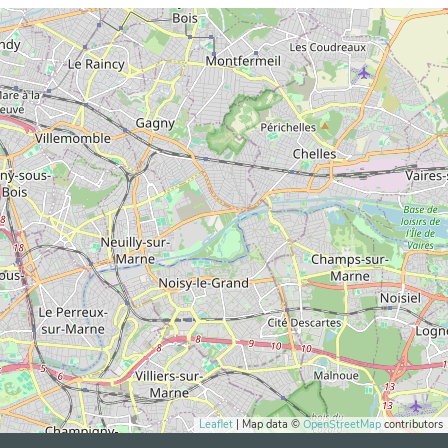
Leaflet
| Map data ©
OpenStreetMap
contributors