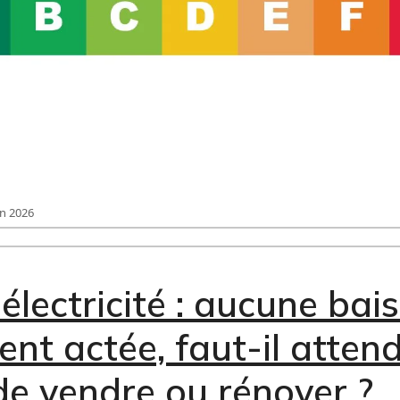
in 2026
électricité : aucune bai
ient actée, faut-il atten
de vendre ou rénover ?