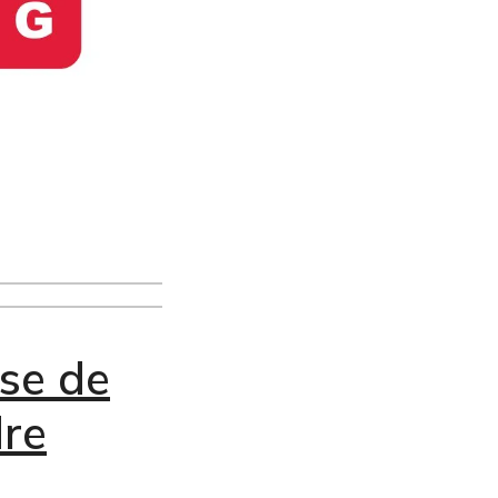
sse de
dre