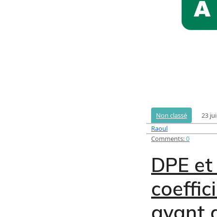
23 ju
Non classé
Raoul
Comments:
0
DPE et 
coeffic
avant 