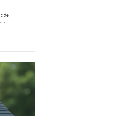
ic de
...