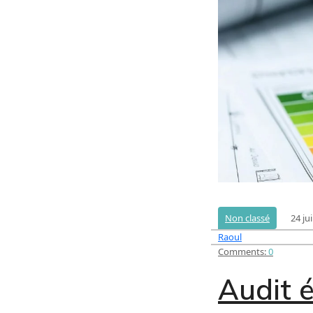
24 jui
Non classé
Raoul
Comments:
0
Audit é