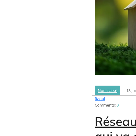
13 jui
Non classé
Raoul
Comments:
0
Réseaux